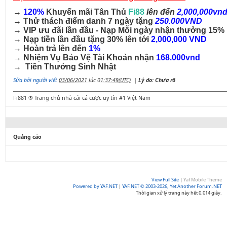
→
120%
Khuyến mãi Tân Thủ
Fi88
lên đến
2,000,000vn
→ Thử thách điểm danh 7 ngày tặng
250.000VND
→ VIP ưu đãi lần đầu - Nạp Mỗi ngày nhận thưởng 15%
→ Nạp tiền lần đầu tặng 30% lên tới
2,000,000 VND
→ Hoàn trả lên đến
1%
→ Nhiệm Vụ Bảo Vệ Tài Khoản nhận
168.000vnd
→ Tiền Thưởng Sinh Nhật
Sửa bởi người viết
03/06/2021 lúc 01:37:49(UTC)
|
Lý do: Chưa rõ
Fi881 ® Trang chủ nhà cái cá cược uy tín #1 Việt Nam
Quảng cáo
View Full Site
|
Yaf Mobile Theme
Powered by YAF.NET
|
YAF.NET © 2003-2026, Yet Another Forum.NET
Thời gian xử lý trang này hết 0.014 giây.