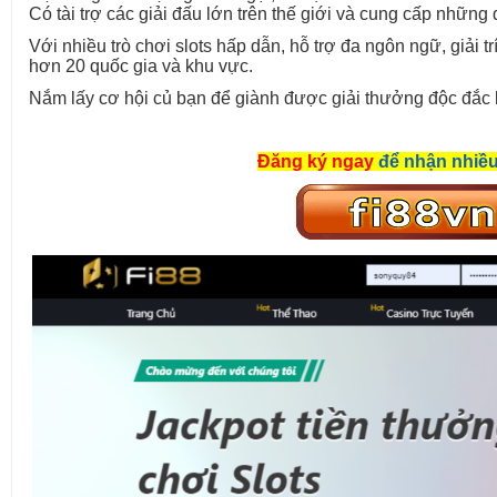
Có tài trợ các giải đấu lớn trên thế giới và cung cấp những
Với nhiều trò chơi slots hấp dẫn, hỗ trợ đa ngôn ngữ, giải 
hơn 20 quốc gia và khu vực.
Nắm lấy cơ hội củ bạn để giành được giải thưởng độc đắc 
Đăng ký ngay
để nhận nhiều