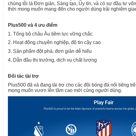
chúng tôi là Đơn giản, Sáng tạo, Uy tín, và có sự đầu tư 
thời mong muốn mang đến cho người dùng trải nghiệm giao
Plus500 và 4 ưu điểm
1.
Tổng bộ châu Âu tiềm lực vững chắc
2.
Hoạt động chuyên nghiệp, độ tin cậy cao
3.
Sản phẩm đột phá, đơn giản dễ hiểu
4.
Dẫn đầu thị trường, dịch vụ chất lượng
Đối tác tài trợ
Plus500 đã và đang tài trợ cho các đội bóng đá nổi tiếng trê
mong muốn vươn lên tầm cao mới cùng người dùng.