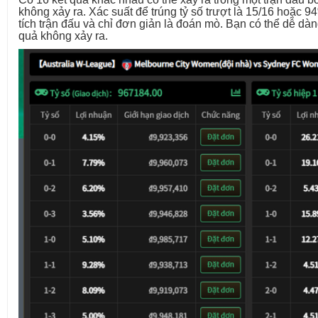
không xảy ra. Xác suất để trúng tỷ số trượt là 15/16 hoặc 
tích trận đấu và chỉ đơn giản là đoán mò. Bạn có thể dễ dà
quả không xảy ra.