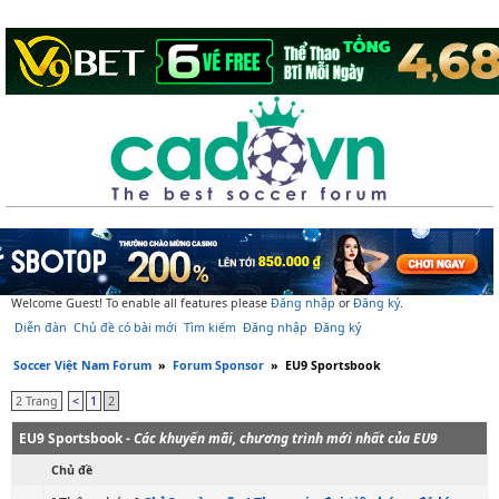
Welcome Guest! To enable all features please
Đăng nhập
or
Đăng ký
.
Diễn đàn
Chủ đề có bài mới
Tìm kiếm
Đăng nhập
Đăng ký
Soccer Việt Nam Forum
»
Forum Sponsor
»
EU9 Sportsbook
2 Trang
<
1
2
EU9 Sportsbook -
Các khuyến mãi, chương trình mới nhất của EU9
Chủ đề