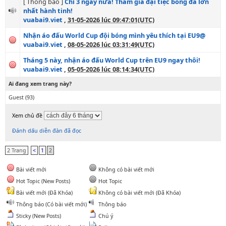
[ Thông báo ]
Chỉ 3 ngày nữa! Tham gia đại tiệc bóng đá lớn
nhất hành tinh!
vuabai9.viet
,
31-05-2026 lúc 09:47:01(UTC)
Nhận áo đấu World Cup đội bóng mình yêu thích tại EU9@
vuabai9.viet
,
08-05-2026 lúc 03:31:49(UTC)
Tháng 5 này, nhận áo đấu World Cup trên EU9 ngay thôi!
vuabai9.viet
,
05-05-2026 lúc 08:14:34(UTC)
Ai đang xem trang này?
Guest
(93)
Xem chủ đề
Đánh dấu diễn đàn đã đọc
2 Trang
<
1
2
Bài viết mới
Không có bài viết mới
Hot Topic (New Posts)
Hot Topic
Bài viết mới (Đã Khóa)
Không có bài viết mới (Đã Khóa)
Thông báo (Có bài viết mới)
Thông báo
Sticky (New Posts)
Chú ý