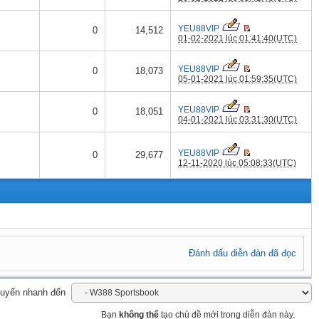
YEU88VIP
0
14,512
01-02-2021 lúc 01:41:40(UTC)
YEU88VIP
0
18,073
05-01-2021 lúc 01:59:35(UTC)
YEU88VIP
0
18,051
04-01-2021 lúc 03:31:30(UTC)
YEU88VIP
0
29,677
12-11-2020 lúc 05:08:33(UTC)
Đánh dấu diễn đàn đã đọc
uyển nhanh đến
Bạn
không thể
tạo chủ đề mới trong diễn đàn này.