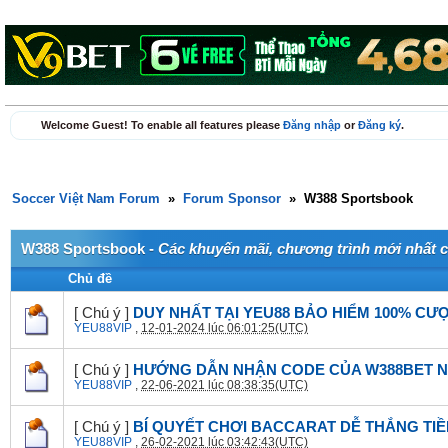
Welcome Guest! To enable all features please
Đăng nhập
or
Đăng ký
.
Soccer Việt Nam Forum
»
Forum Sponsor
»
W388 Sportsbook
W388 Sportsbook -
Các khuyến mãi, chương trình mới nhất 
Chủ đề
[ Chú ý ]
DUY NHẤT TẠI YEU88 BẢO HIỂM 100% CƯ
YEU88VIP
,
12-01-2024 lúc 06:01:25(UTC)
[ Chú ý ]
HƯỚNG DẪN NHẬN CODE CỦA W388BET NĂ
YEU88VIP
,
22-06-2021 lúc 08:38:35(UTC)
[ Chú ý ]
BÍ QUYẾT CHƠI BACCARAT DỄ THẮNG TIỀ
YEU88VIP
,
26-02-2021 lúc 03:42:43(UTC)