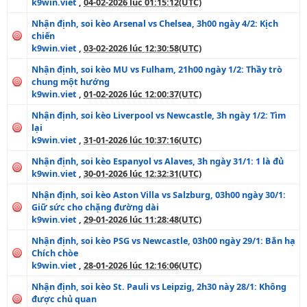
k9win.viet
,
04-02-2026 lúc 01:15:12(UTC)
Nhận định, soi kèo Arsenal vs Chelsea, 3h00 ngày 4/2: Kịch
chiến
k9win.viet
,
03-02-2026 lúc 12:30:58(UTC)
Nhận định, soi kèo MU vs Fulham, 21h00 ngày 1/2: Thầy trò
chung một hướng
k9win.viet
,
01-02-2026 lúc 12:00:37(UTC)
Nhận định, soi kèo Liverpool vs Newcastle, 3h ngày 1/2: Tìm
lại
k9win.viet
,
31-01-2026 lúc 10:37:16(UTC)
Nhận định, soi kèo Espanyol vs Alaves, 3h ngày 31/1: 1 là đủ
k9win.viet
,
30-01-2026 lúc 12:32:31(UTC)
Nhận định, soi kèo Aston Villa vs Salzburg, 03h00 ngày 30/1:
Giữ sức cho chặng đường dài
k9win.viet
,
29-01-2026 lúc 11:28:48(UTC)
Nhận định, soi kèo PSG vs Newcastle, 03h00 ngày 29/1: Bắn hạ
Chích chòe
k9win.viet
,
28-01-2026 lúc 12:16:06(UTC)
Nhận định, soi kèo St. Pauli vs Leipzig, 2h30 này 28/1: Không
được chủ quan