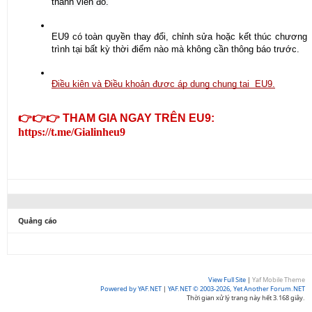
thành viên đó.
EU9 có toàn quyền thay đổi, chỉnh sửa hoặc kết thúc chương 
trình tại bất kỳ thời điểm nào mà không cần thông báo trước.
Điều kiện và Điều khoản được áp dụng chung tại  EU9.
👉👉👉 THAM GIA NGAY TRÊN EU9: 
https://t.me/Gialinheu9
Quảng cáo
View Full Site
|
Yaf Mobile Theme
Powered by YAF.NET
|
YAF.NET © 2003-2026, Yet Another Forum.NET
Thời gian xử lý trang này hết 3.168 giây.