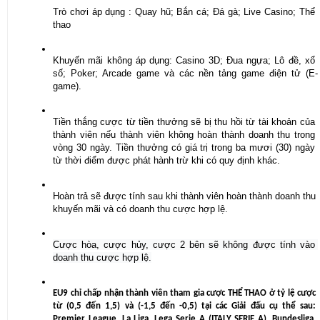
Trò chơi áp dụng : Quay hũ; Bắn cá; Đá gà; Live Casino; Thể 
thao
Khuyến mãi không áp dụng: Casino 3D; Đua ngựa; Lô đề, xổ 
số; Poker; Arcade game và các nền tảng game điện tử (E-
game).
Tiền thắng cược từ tiền thưởng sẽ bị thu hồi từ tài khoản của 
thành viên nếu thành viên không hoàn thành doanh thu trong 
vòng 30 ngày. Tiền thưởng có giá trị trong ba mươi (30) ngày 
từ thời điểm được phát hành trừ khi có quy định khác.
Hoàn trả sẽ được tính sau khi thành viên hoàn thành doanh thu 
khuyến mãi và có doanh thu cược hợp lệ.
Cược hòa, cược hủy, cược 2 bên sẽ không được tính vào 
doanh thu cược hợp lệ.
EU9 chỉ chấp nhận thành viên tham gia cược THỂ THAO ở tỷ lệ cược 
từ (0,5 đến 1,5) và (-1,5 đến -0,5) tại các Giải đấu cụ thể sau: 
Premier League, La Liga, Lega Serie A (ITALY SERIE A), Bundesliga, 