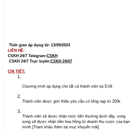
Thời gian áp dụng từ: 13/09/2024
LIÊN HỆ:
CSKH 24/7 Telegram:
CSKH
 CSKH 24/7 Trực tuyến:
CSKH 24/07
CHI TIẾT:
Chương trình áp dụng cho tất cả thành viên tại EU9
Thành viên được giới thiệu yêu cầu có tổng nạp từ 200k
Thành viên sẽ được nhận mức tiền thưởng dưới đây, song 
song sẽ được nhận tiền hoa hồng từ doanh thu cược của bạn 
mình [Tham khảo thêm tại mục khuyến mãi]