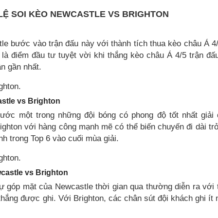
 LỆ SOI KÈO NEWCASTLE VS BRIGHTON
le bước vào trận đấu này với thành tích thua kèo châu Á 4
ng là điểm đầu tư tuyệt vời khi thắng kèo châu Á 4/5 trận 
ận gần nhất.
ghton.
stle vs Brighton
rước một trong những đội bóng có phong độ tốt nhất giải
ighton với hàng công mạnh mẽ có thể biến chuyến đi dài tr
nh trong Top 6 vào cuối mùa giải.
ghton.
wcastle vs Brighton
 góp mặt của Newcastle thời gian qua thường diễn ra với t
thắng được ghi. Với Brighton, các chân sút đội khách ghi ít 