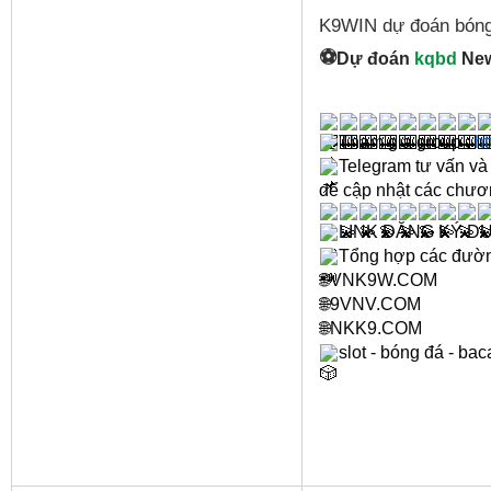
K9WIN dự đoán bóng 
⚽
Dự đoán
kqbd
New
Tham gia group :
h
Telegram tư vấn và 
để cập nhật các chươn
LINK ĐĂNG KÝ DUY 
Tổng hợp các đường
🌐VNK9W.COM
🌐9VNV.COM
🌐NKK9.COM
slot - bóng đá - baca