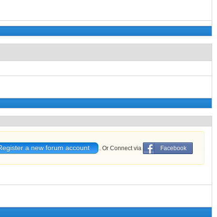
Register a new forum account
. Or Connect via
Facebook