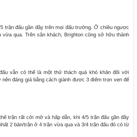
/5 trận đấu gần đây trên mọi đấu trường. Ở chiều ngược
đấu vừa qua. Trên sân khách, Brighton cũng sở hữu thành
 đấu vẫn có thể là một thử thách quá khó khăn đối với
ở nên đáng giá bằng cách giành được 3 điểm trọn vẹn để
hế trận rất cởi mở và hấp dẫn, khi 4/5 trận đấu gần đây
nhất 2 bàn/trận ở 4 trận vừa qua và 3/4 trận đấu đó có từ