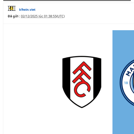
k9win.viet
Đã gửi :
02/12/2025 lúc 01:38:55(UTC)