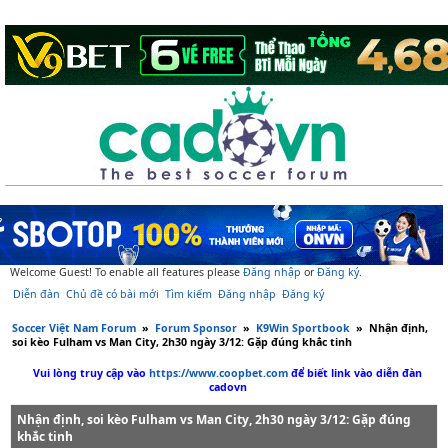
Welcome Guest! To enable all features please
Đăng nhập
or
Đăng ký
.
Diễn đàn
Chủ đề có bài mới
Tìm kiếm
Đăng nhập
Đăng ký
Soccer Việt Nam Forum
»
Forum Sponsor
»
K9Win Sportbook
»
Nhận định,
soi kèo Fulham vs Man City, 2h30 ngày 3/12: Gặp đúng khắc tinh
Vui lòng truy cập vào
https://www.coopbet.com
để biết link vào diễn đàn
cadovn
Nhận định, soi kèo Fulham vs Man City, 2h30 ngày 3/12: Gặp đúng
khắc tinh