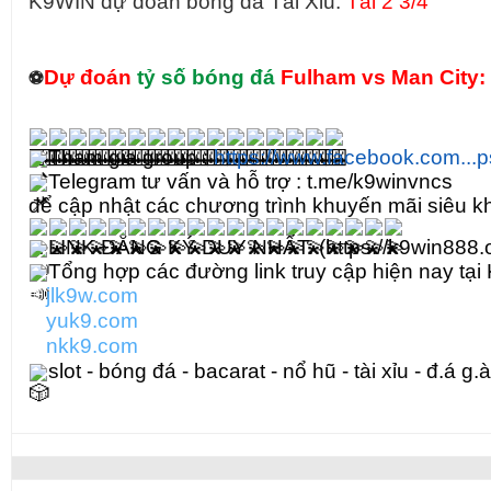
K9WIN dự đoán bóng đá Tài Xỉu:
Tài 2 3/4
Dự đoán
tỷ số bóng đá
Fulham vs Man City: 
⚽
Tham gia group :
https://www.facebook.com...
Telegram tư vấn và hỗ trợ : t.me/k9winvncs
để cập nhật các chương trình khuyến mãi siêu k
LINK ĐĂNG KÝ DUY NHẤT: (https://k9win888.o
Tổng hợp các đường link truy cập hiện nay tạ
🌐
jlk9w.com
🌐
yuk9.com
🌐
nkk9.com
slot - bóng đá - bacarat - nổ hũ - tài xỉu - đ.á g.à