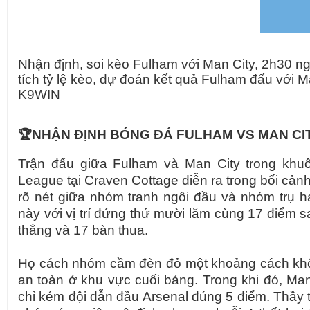
Nhận định, soi kèo Fulham với Man City, 2h30 n
tích tỷ lệ kèo, dự đoán kết quả Fulham đấu với 
K9WIN
NHẬN ĐỊNH BÓNG ĐÁ FULHAM VS MAN CI
🏆
Trận đấu giữa Fulham và Man City trong khu
League tại Craven Cottage diễn ra trong bối cả
rõ nét giữa nhóm tranh ngôi đầu và nhóm trụ h
này với vị trí đứng thứ mười lăm cùng 17 điểm sa
thắng và 17 bàn thua.
Họ cách nhóm cầm đèn đỏ một khoảng cách không
an toàn ở khu vực cuối bảng. Trong khi đó, Man
chỉ kém đội dẫn đầu Arsenal đúng 5 điểm. Thầy 