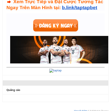
Xem Trực Tiếp và Đặt Cược Tương Tác
Ngay Trên Màn Hình tại:
b.link/taptapbet
Quảng cáo
View Full Site
|
Yaf Mobile Theme