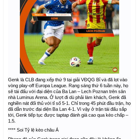
Genk là CLB đang xếp thứ 9 tại giải VĐQG Bỉ và đã lọt vào 
vòng play-off Europa League. Rạng sáng thứ 6 tuần này, họ 
sẽ tái đấu với đại diện của Ba Lan – Lech Poznan trên sân 
nhà Luminus Arena. Ở lượt đi dù phải làm khách, Genk đã 
nghiền nát đối thủ với tỉ số 5-1. Chỉ trong 45 phút đầu trận, họ 
đã dẫn trước đại diện Ba Lan 4-1. Vì vậy ở trận tái đấu sắp 
tới, Genk tiếp tục được taptap đánh giá cao qua kèo chấp – 
1.5.
**** Soi Tỷ lệ kèo châu Á