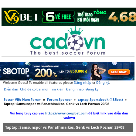
Welcome Guest! To enable all features please
Đăng nhập
or
Đăng ký
.
Diễn đàn
Chủ đề có bài mới
Tìm kiếm
Đăng nhập
Đăng ký
Soccer Việt Nam Forum
»
Forum Sponsor
»
taptap Sportsbook (188bet)
»
Taptap: Samsunspor vs Panathinaikos, Genk vs Lech Poznan 29/08
Vui lòng truy cập vào
https://www.coopbet.com
để biết link vào diễn đàn
cadovn
Taptap: Samsunspor vs Panathinaikos, Genk vs Lech Poznan 29/08