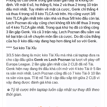
Phong độ của Genk trong giai đoạn gần đây là không ổn 
định. Về mặt tỉ số, họ thắng 6, hòa 2 và thua 2 trong 10 trận 
đấu mới nhất. Tuy nhiên về mặt cá cược, Genk chỉ thắng 4 
và thua 4 trong số 8 kèo TLCA nói trên. Họ cũng vượt 3/8 
kèo TLCA gần nhất trên sân nhà và thua 5/8 kèo đấu còn lại. 
Lech Poznan dù vậy cũng chơi không tốt khi để thua 3 trong 
số 4 kèo TLCA gần nhất. Trong quá khứ họ đã có tổng cộng 
3 lần gặp Genk. Và cả 3 trận này, Lech Poznan đều sắm vai 
kẻ bại trận cả về chuyên môn lẫn cá cược. Do đó cửa thắng 
của họ ở kèo đấu này đang hẹp hơn đáng kể so với Genk.
**** Soi kèo Tài Xỉu
3/3.5 bàn đang là mức kèo Tài Xỉu mà nhà cái taptap đưa ra
cho cặp đấu giữa
Genk vs Lech Poznan
tại lượt về play-off
Europa League. 2 lần gặp gần nhất của 2 CLB đã nổ Tài.
Genk hiện nay đang thi đấu khá cởi mở với 4 kèo Tài ở 5 lần
ra sân mới nhất. Lech Poznan cũng đã có 7 kèo Tài ở 10 lần
ra sân vừa qua. Tỉ lệ nổ Tài ở cặp đấu sắp tới giữa 2 CLB vì
vậy đang được đánh giá khá cao.
Tỷ lệ cược trên taptap luôn cập nhật sự thay đổi theo
⚽
thời gian.