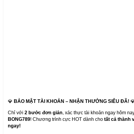
💎 
BẢO MẬT TÀI KHOẢN – NHẬN THƯỞNG SIÊU ĐÃ!
 
Chỉ với 
2 bước đơn giản
, xác thực tài khoản ngay hôm na
BONG789
! Chương trình cực HOT dành cho 
tất cả thành 
ngay!