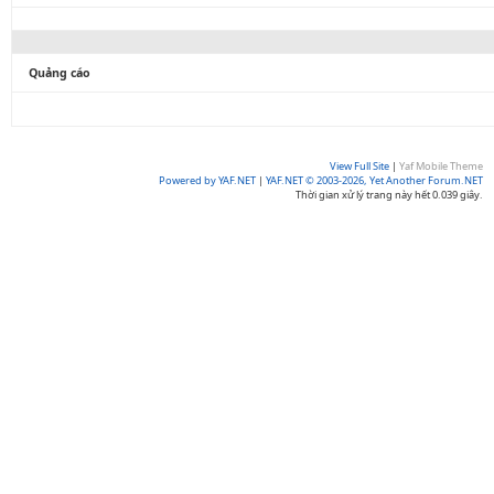
Quảng cáo
View Full Site
|
Yaf Mobile Theme
Powered by YAF.NET
|
YAF.NET © 2003-2026, Yet Another Forum.NET
Thời gian xử lý trang này hết 0.039 giây.