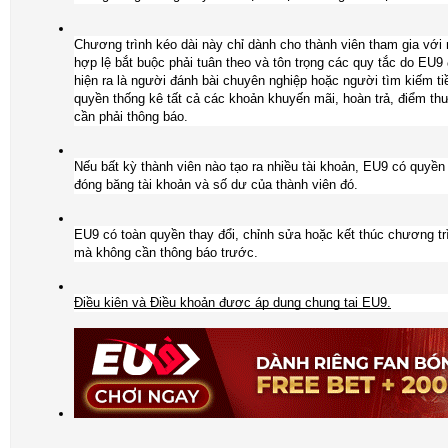
Chương trình kéo dài này chỉ dành cho thành viên tham gia với m
hợp lệ bắt buộc phải tuân theo và tôn trọng các quy tắc do EU9 đ
hiện ra là người đánh bài chuyên nghiệp hoặc người tìm kiếm ti
quyền thống kê tất cả các khoản khuyến mãi, hoàn trả, điểm th
cần phải thông báo.
Nếu bất kỳ thành viên nào tạo ra nhiều tài khoản, EU9 có quyền 
đóng băng tài khoản và số dư của thành viên đó.
EU9 có toàn quyền thay đổi, chỉnh sửa hoặc kết thúc chương trìn
mà không cần thông báo trước.
Điều kiện và Điều khoản được áp dụng chung tại EU9.