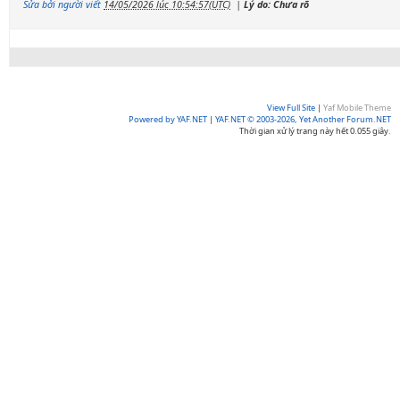
Sửa bởi người viết
14/05/2026 lúc 10:54:57(UTC)
|
Lý do: Chưa rõ
View Full Site
|
Yaf Mobile Theme
Powered by YAF.NET
|
YAF.NET © 2003-2026, Yet Another Forum.NET
Thời gian xử lý trang này hết 0.055 giây.