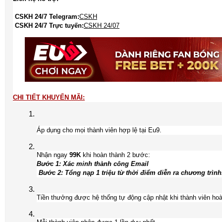
 CSKH 24/7 Telegram:
CSKH
 CSKH 24/7 Trực tuyến:
CSKH 24/07
CHI TIẾT KHUYẾN MÃI:
Áp dụng cho mọi thành viên hợp lệ tại Eu9.
Nhận ngay
 99K
 khi hoàn thành 2 bước:
Bước 1: Xác minh thành công Email
 Bước 2: Tổng nạp 1 triệu từ thời điểm diễn ra chương trình
Tiền thưởng được hệ thống tự động cập nhật khi thành viên hoà