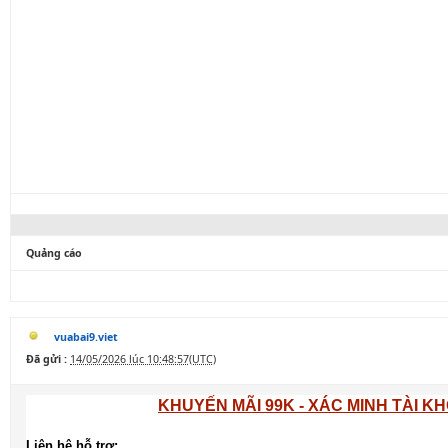
Quảng cáo
vuabai9.viet
Đã gửi :
14/05/2026 lúc 10:48:57(UTC)
KHUYẾN MÃI 99K - XÁC MINH TÀI K
Liên hệ hỗ trợ: