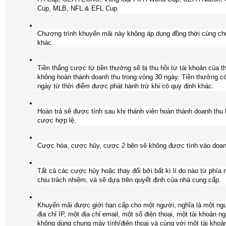
Cup, MLB, NFL & EFL Cup.
Chương trình khuyến mãi này không áp dụng đồng thời cùng ch
khác.
Tiền thắng cược từ tiền thưởng sẽ bị thu hồi từ tài khoản của th
không hoàn thành doanh thu trong vòng 30 ngày. Tiền thưởng có g
ngày từ thời điểm được phát hành trừ khi có quy định khác.
Hoàn trả sẽ được tính sau khi thành viên hoàn thành doanh thu 
cược hợp lệ.
Cược hòa, cược hủy, cược 2 bên sẽ không được tính vào doan
Tất cả các cược hủy hoặc thay đổi bởi bất kì lí do nào từ phía
chịu trách nhiệm, và sẽ dựa trên quyết định của nhà cung cấp.
Khuyến mãi được giới hạn cấp cho một người, nghĩa là một ngườ
địa chỉ IP, một địa chỉ email, một số điện thoại, một tài khoản ng
không dùng chung máy tính/điện thoại và cùng với một tài khoả