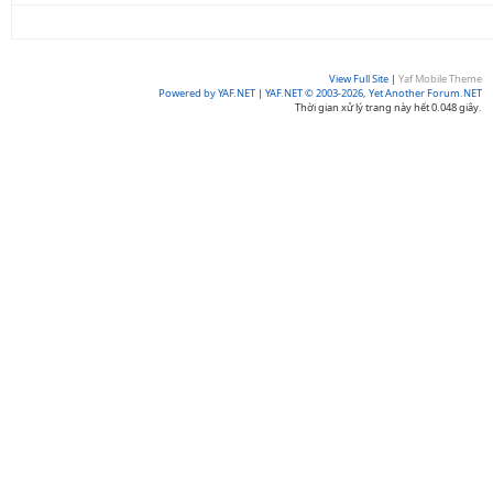
View Full Site
|
Yaf Mobile Theme
Powered by YAF.NET
|
YAF.NET © 2003-2026, Yet Another Forum.NET
Thời gian xử lý trang này hết 0.048 giây.