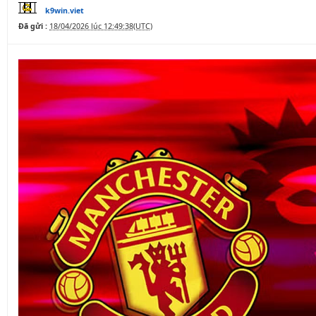
k9win.viet
Đã gửi :
18/04/2026 lúc 12:49:38(UTC)