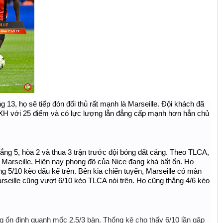
g 13, họ sẽ tiếp đón đối thủ rất mạnh là Marseille. Đội khách đã 
 BXH với 25 điểm và có lực lượng lẫn đẳng cấp mạnh hơn hẳn chủ 
ắng 5, hòa 2 và thua 3 trận trước đội bóng đất cảng. Theo TLCA, 
 Marseille. Hiện nay phong độ của Nice đang khá bất ổn. Họ 
ng 5/10 kèo đấu kể trên. Bên kia chiến tuyến, Marseille có màn 
arseille cũng vượt 6/10 kèo TLCA nói trên. Họ cũng thắng 4/6 kèo 
 ổn định quanh mốc 2.5/3 bàn. Thống kê cho thấy 6/10 lần gặp