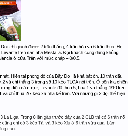
Dơi chỉ giành được 2 trận thắng, 4 trận hòa và 6 trận thua. Họ 
n Levante trên sân nhà Mestalla. Đội khách cũng đang khủng 
Valencia ở cửa Trên với mức chấp – 0/0.5.
hất. Hiện tại phong độ của Bầy Dơi là khá bất ổn. 10 trận đấu 
 2 và chỉ thắng 3 trong số 10 kèo TLCA nói trên. Ở bên kia chiến 
hương diện cá cược, Levante đã thua 5, hòa 1 và thắng 4/10 kèo 
và chỉ thua 2/7 kèo xa nhà kể trên. Với những gì 2 đội thể hiện 
3 La Liga. Trong 8 lần gặp trước đây của 2 CLB thì có 6 trận nổ
te cũng chỉ có 3 kèo Tài và 3 kèo Xỉu ở 6 trận vừa qua. Làm
hông cao.