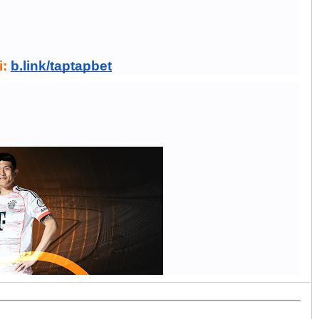
i:
b.link/taptapbet