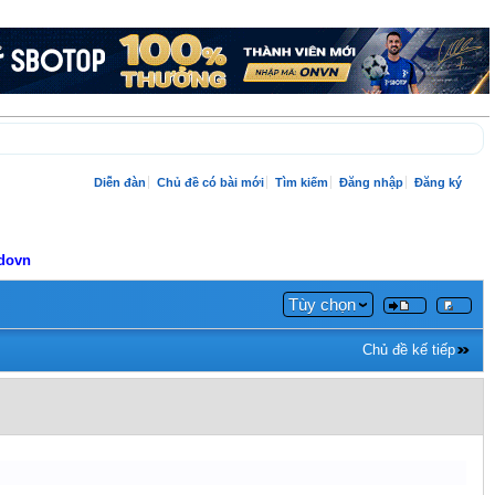
Diễn đàn
Chủ đề có bài mới
Tìm kiếm
Đăng nhập
Đăng ký
adovn
Tùy chọn
Chủ đề kế tiếp