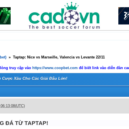
bet)
»
Taptap: Nice vs Marseille, Valencia vs Levante 22/11
 lòng truy cập vào
https://www.coopbet.com
để biết link vào diễn đàn c
u Cược Xâu Cho Các Giải Đấu Lớn!
 06:13:08(UTC)
NG ĐÁ
TỪ TAPTAP!