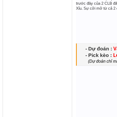
trước đây của 2 CLB đã r
Xỉu. Sự cởi mở từ cả 2 
V
-
Dự đoán
:
L
- Pick kèo :
(Dự đoán chỉ m