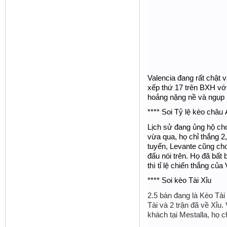
Valencia đang rất chật v
xếp thứ 17 trên BXH với
hoảng nặng nề và ngụp l
**** Soi Tỷ lệ kèo châu 
Lịch sử đang ủng hộ cho 
vừa qua, họ chỉ thắng 2,
tuyến, Levante cũng chơ
đấu nói trên. Họ đã bất 
thì tỉ lệ chiến thắng củ
**** Soi kèo Tài Xỉu
2.5 bàn đang là Kèo Tài
Tài và 2 trận đã về Xỉu.
khách tại Mestalla, họ c