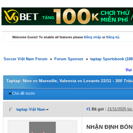
Welcome Guest! To enable all features please
Đăng nhập
or
Đăng ký
.
Soccer Việt Nam Forum
»
Forum Sponsor
»
taptap Sportsbook (188
Vui
Taptap: Nice vs Marseille, Valencia vs Levante 22/11 -
300 Triệ
Chủ đề trước
#1
Đã gửi :
21/11/2025 lúc
taptap Việt Nam
NHẬN ĐỊNH BÓ