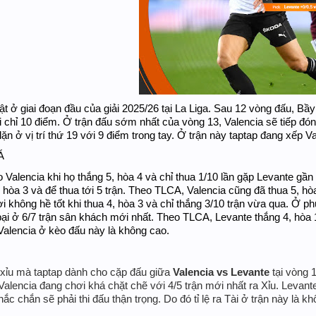
ật ở giai đoạn đầu của giải 2025/26 tại La Liga. Sau 12 vòng đấu, Bầy 
 chỉ 10 điểm. Ở trận đấu sớm nhất của vòng 13, Valencia sẽ tiếp đó
ặn ở vị trí thứ 19 với 9 điểm trong tay. Ở trận này taptap đang xếp 
Á
Valencia khi họ thắng 5, hòa 4 và chỉ thua 1/10 lần gặp Levante gần n
 hòa 3 và để thua tới 5 trận. Theo TLCA, Valencia cũng đã thua 5, hòa
i không hề tốt khi thua 4, hòa 3 và chỉ thắng 3/10 trận vừa qua. Ở p
bại ở 6/7 trận sân khách mới nhất. Theo TLCA, Levante thắng 4, hòa 1 
a Valencia ở kèo đấu này là không cao.
 xỉu mà taptap dành cho cặp đấu giữa
Valencia vs Levante
tại vòng 1
 Valencia đang chơi khá chặt chẽ với 4/5 trận mới nhất ra Xỉu. Levan
hắc chắn sẽ phải thi đấu thận trọng. Do đó tỉ lệ ra Tài ở trận này là k