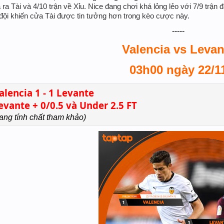
a Tài và 4/10 trận về Xỉu. Nice đang chơi khá lỏng lẻo với 7/9 trận đ
đội khiến cửa Tài được tin tưởng hơn trong kèo cược này.
-----
Valencia vs Levan
03h00 ngày 22/1
alencia 1 - 1 Levante
evante + 0/0.5 và Under 2.5 FT
ang tính chất tham khảo)