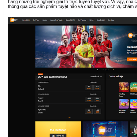
hàng những trải nghiệm giải trí trực tuyến tuyệt vời. Vì vậy, nhà
thông qua các sản phẩm tuyệt hảo và chất lượng dịch vụ chăm 