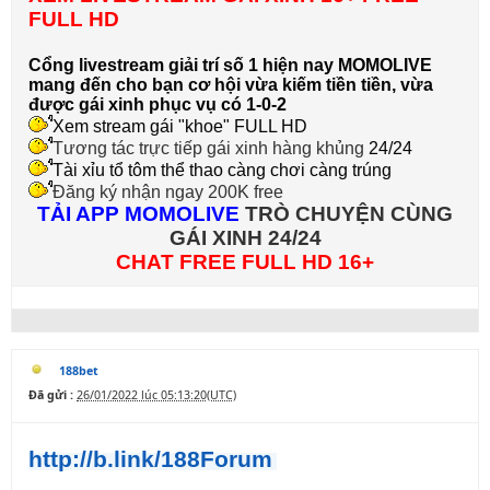
FULL HD
Cổng livestream giải trí số 1 hiện nay MOMOLIVE
mang đến cho bạn cơ hội vừa kiếm tiền tiền, vừa
được gái xinh phục vụ có 1-0-2
Xem
stream gái "khoe" FULL HD
Tương tác trực tiếp gái xinh hàng khủng
24/24
Tài xỉu tổ tôm thể thao càng chơi càng trúng
Đăng ký nhận ngay 200K free
TẢI APP MOMOLIVE
TRÒ CHUYỆN CÙNG
GÁI XINH 24/24
CHAT FREE FULL HD 16+
188bet
Đã gửi :
26/01/2022 lúc 05:13:20(UTC)
http://b.link/188Forum