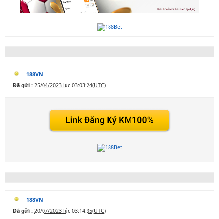
188VN
Đã gửi :
25/04/2023 lúc 03:03:24(UTC)
188VN
Đã gửi :
20/07/2023 lúc 03:14:35(UTC)