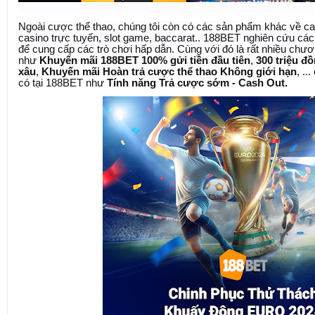
Ngoài cược thể thao, chúng tôi còn có các sản phẩm khác về ca
casino trực tuyến, slot game, baccarat.. 188BET nghiên cứu các S
để cung cấp các trò chơi hấp dẫn. Cùng với đó là rất nhiều chư
như
Khuyến mãi 188BET 100% gửi tiền đầu tiên
,
300 triệu đ
xâu
,
Khuyến mãi Hoàn trả cược thể thao Không giới hạn
, ..
có tại 188BET như
Tính năng Trả cược sớm - Cash Out.