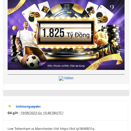
tinhnongsayabc
Đã gửi :
19/08/2023 lúc 10:48:58(UTC)
Live Tottenham vs Manchester Utd https://bit.ly/3KMBO1q