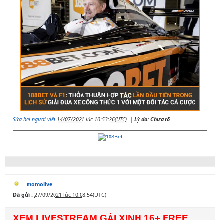
Sửa bởi người viết
14/07/2021 lúc 10:53:26(UTC)
|
Lý do: Chưa rõ
momolive
Đã gửi :
27/09/2021 lúc 10:08:54(UTC)
XEM LIVESTREAM GÁI XINH 16+ FREE