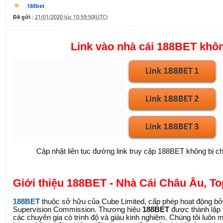
188bet
Đã gửi :
21/01/2020 lúc 10:59:50(UTC)
Link vào nhà cái 188BET khôn
Cập nhật liên tục đường link truy cập 188BET không bị 
Giới thiệu 188BET - Nhà Cái Châu Âu, T
188BET
thuộc sở hữu của Cube Limited, cấp phép hoạt động bở
Supervision Commission. Thương hiệu
188BET
được thành lập 
các chuyên gia có trình độ và giàu kinh nghiệm. Chúng tôi luôn