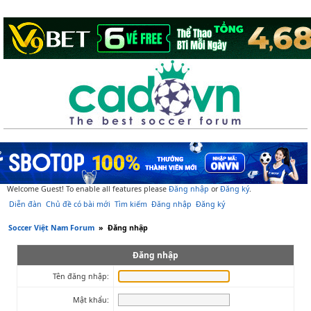
Welcome Guest! To enable all features please
Đăng nhập
or
Đăng ký
.
Diễn đàn
Chủ đề có bài mới
Tìm kiếm
Đăng nhập
Đăng ký
Soccer Việt Nam Forum
»
Đăng nhập
Đăng nhập
Tên đăng nhập:
Mật khẩu: