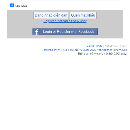
Ghi nhớ
Register Instead as new User
Login or Register with Facebook
View Full Site
|
Yaf Mobile Theme
Powered by YAF.NET
|
YAF.NET © 2003-2026, Yet Another Forum.NET
Thời gian xử lý trang này hết 0.001 giây.