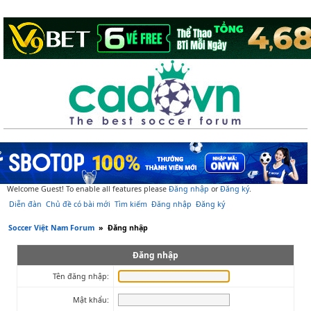
Welcome Guest! To enable all features please
Đăng nhập
or
Đăng ký
.
Diễn đàn
Chủ đề có bài mới
Tìm kiếm
Đăng nhập
Đăng ký
Soccer Việt Nam Forum
»
Đăng nhập
Đăng nhập
Tên đăng nhập:
Mật khẩu: