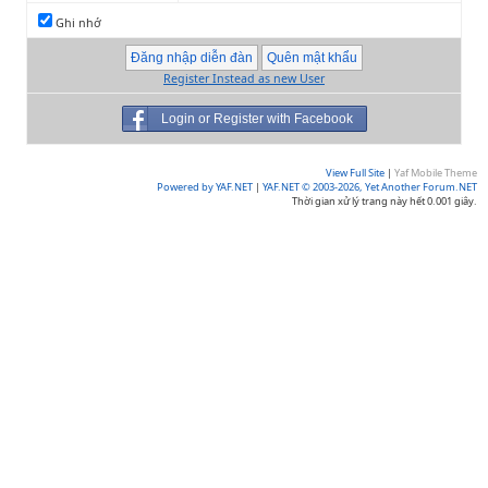
Ghi nhớ
Register Instead as new User
Login or Register with Facebook
View Full Site
|
Yaf Mobile Theme
Powered by YAF.NET
|
YAF.NET © 2003-2026, Yet Another Forum.NET
Thời gian xử lý trang này hết 0.001 giây.