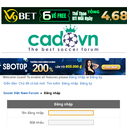
Welcome Guest! To enable all features please
Đăng nhập
or
Đăng ký
.
Diễn đàn
Chủ đề có bài mới
Tìm kiếm
Đăng nhập
Đăng ký
Soccer Việt Nam Forum
»
Đăng nhập
Đăng nhập
Tên đăng nhập:
Mật khẩu: