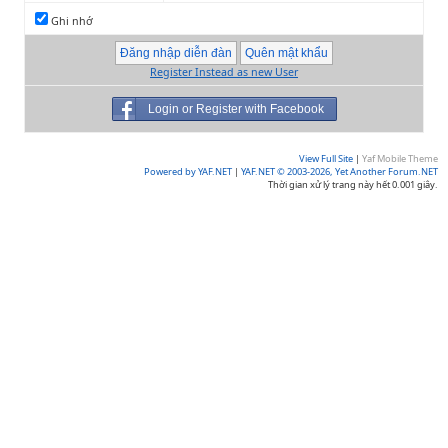
Ghi nhớ
Register Instead as new User
Login or Register with Facebook
View Full Site
|
Yaf Mobile Theme
Powered by YAF.NET
|
YAF.NET © 2003-2026, Yet Another Forum.NET
Thời gian xử lý trang này hết 0.001 giây.