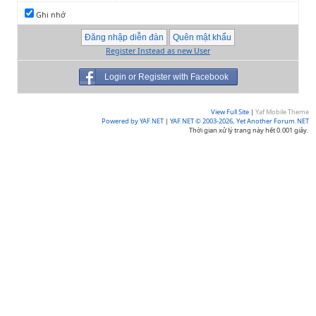
Ghi nhớ
Register Instead as new User
Login or Register with Facebook
View Full Site
|
Yaf Mobile Theme
Powered by YAF.NET
|
YAF.NET © 2003-2026, Yet Another Forum.NET
Thời gian xử lý trang này hết 0.001 giây.