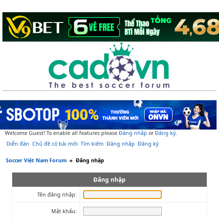
Welcome Guest! To enable all features please
Đăng nhập
or
Đăng ký
.
Diễn đàn
Chủ đề có bài mới
Tìm kiếm
Đăng nhập
Đăng ký
Soccer Việt Nam Forum
»
Đăng nhập
Đăng nhập
Tên đăng nhập:
Mật khẩu: