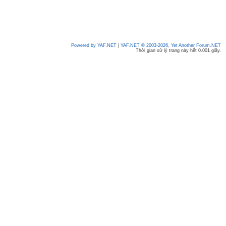
Powered by YAF.NET
|
YAF.NET © 2003-2026, Yet Another Forum.NET
Thời gian xử lý trang này hết 0.001 giây.