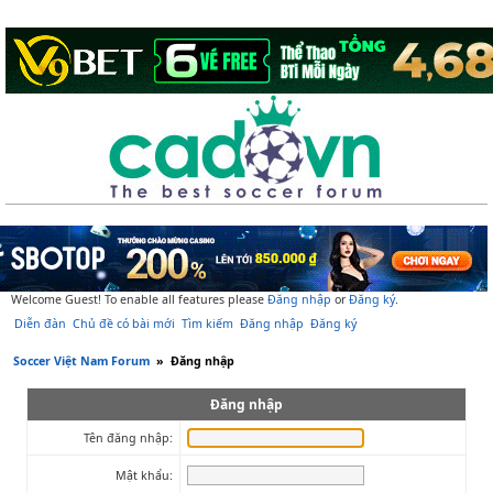
Welcome Guest! To enable all features please
Đăng nhập
or
Đăng ký
.
Diễn đàn
Chủ đề có bài mới
Tìm kiếm
Đăng nhập
Đăng ký
Soccer Việt Nam Forum
»
Đăng nhập
Đăng nhập
Tên đăng nhập:
Mật khẩu: