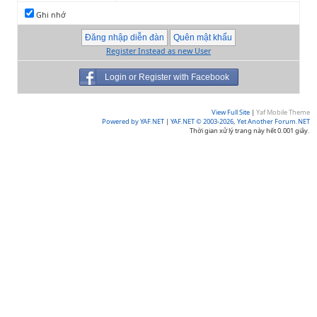
Ghi nhớ
Register Instead as new User
Login or Register with Facebook
View Full Site
|
Yaf Mobile Theme
Powered by YAF.NET
|
YAF.NET © 2003-2026, Yet Another Forum.NET
Thời gian xử lý trang này hết 0.001 giây.