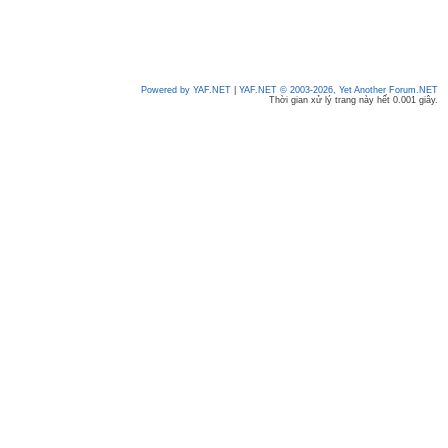
Powered by YAF.NET
|
YAF.NET © 2003-2026, Yet Another Forum.NET
Thời gian xử lý trang này hết 0.001 giây.