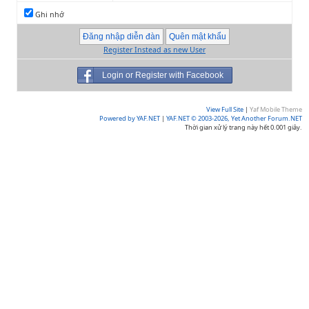
Ghi nhớ
Register Instead as new User
Login or Register with Facebook
View Full Site
|
Yaf Mobile Theme
Powered by YAF.NET
|
YAF.NET © 2003-2026, Yet Another Forum.NET
Thời gian xử lý trang này hết 0.001 giây.