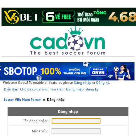
Welcome Guest! To enable all features please
Đăng nhập
or
Đăng ký
.
Diễn đàn
Chủ đề có bài mới
Tìm kiếm
Đăng nhập
Đăng ký
Soccer Việt Nam Forum
»
Đăng nhập
Đăng nhập
Tên đăng nhập:
Mật khẩu: