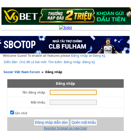
Welcome Guest! To enable all features please
Đăng nhập
or
Đăng ký
.
Diễn đàn
Chủ đề có bài mới
Tìm kiếm
Đăng nhập
Đăng ký
Soccer Việt Nam Forum
»
Đăng nhập
Đăng nhập
Tên đăng nhập:
Mật khẩu:
Ghi nhớ
Register Instead as new User