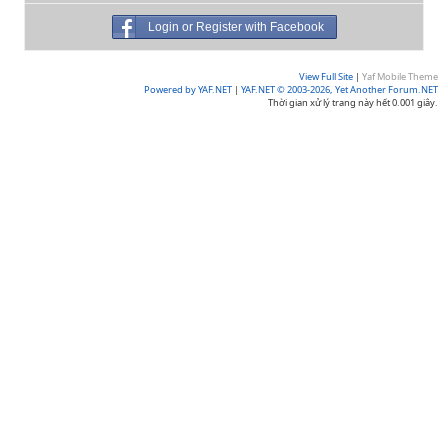
Login or Register with Facebook
View Full Site
|
Yaf Mobile Theme
Powered by YAF.NET
|
YAF.NET © 2003-2026, Yet Another Forum.NET
Thời gian xử lý trang này hết 0.001 giây.