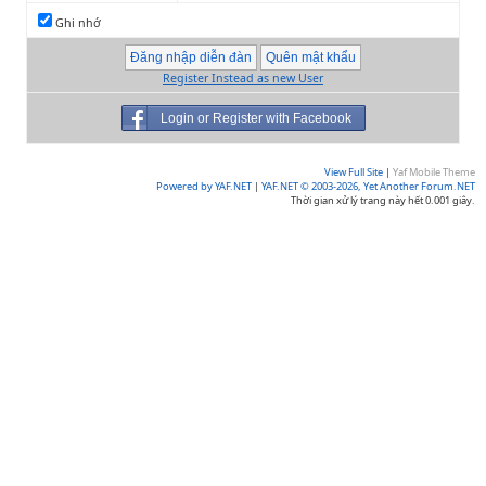
Ghi nhớ
Register Instead as new User
Login or Register with Facebook
View Full Site
|
Yaf Mobile Theme
Powered by YAF.NET
|
YAF.NET © 2003-2026, Yet Another Forum.NET
Thời gian xử lý trang này hết 0.001 giây.