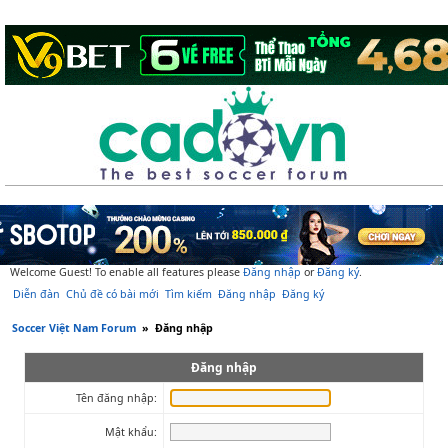
Welcome Guest! To enable all features please
Đăng nhập
or
Đăng ký
.
Diễn đàn
Chủ đề có bài mới
Tìm kiếm
Đăng nhập
Đăng ký
Soccer Việt Nam Forum
»
Đăng nhập
Đăng nhập
Tên đăng nhập:
Mật khẩu: