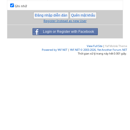
Ghi nhớ
Register Instead as new User
Login or Register with Facebook
View Full Site
|
Yaf Mobile Theme
Powered by YAF.NET
|
YAF.NET © 2003-2026, Yet Another Forum.NET
Thời gian xử lý trang này hết 0.001 giây.