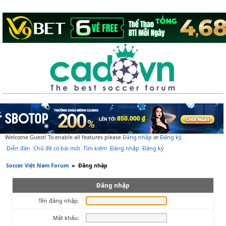
Welcome Guest! To enable all features please
Đăng nhập
or
Đăng ký
.
Diễn đàn
Chủ đề có bài mới
Tìm kiếm
Đăng nhập
Đăng ký
Soccer Việt Nam Forum
»
Đăng nhập
Đăng nhập
Tên đăng nhập:
Mật khẩu: