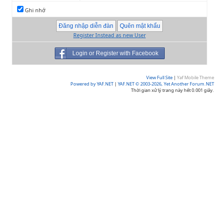
Ghi nhớ
Register Instead as new User
Login or Register with Facebook
View Full Site
|
Yaf Mobile Theme
Powered by YAF.NET
|
YAF.NET © 2003-2026, Yet Another Forum.NET
Thời gian xử lý trang này hết 0.001 giây.