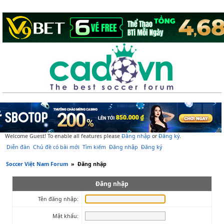
Welcome Guest! To enable all features please
Đăng nhập
or
Đăng ký
.
Diễn đàn
Chủ đề có bài mới
Tìm kiếm
Đăng nhập
Đăng ký
Soccer Việt Nam Forum
»
Đăng nhập
Đăng nhập
Tên đăng nhập:
Mật khẩu: