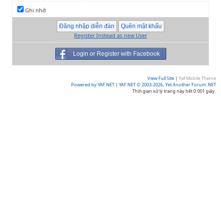
Ghi nhớ
Register Instead as new User
Login or Register with Facebook
View Full Site
|
Yaf Mobile Theme
Powered by YAF.NET
|
YAF.NET © 2003-2026, Yet Another Forum.NET
Thời gian xử lý trang này hết 0.001 giây.