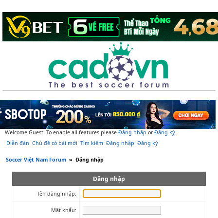
Welcome Guest! To enable all features please
Đăng nhập
or
Đăng ký
.
Diễn đàn
Chủ đề có bài mới
Tìm kiếm
Đăng nhập
Đăng ký
Soccer Việt Nam Forum
»
Đăng nhập
Đăng nhập
Tên đăng nhập:
Mật khẩu: