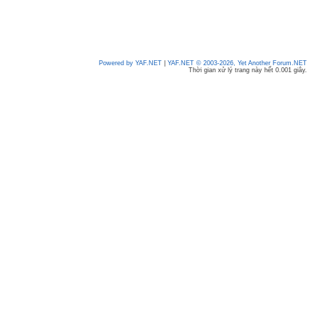
Powered by YAF.NET
|
YAF.NET © 2003-2026, Yet Another Forum.NET
Thời gian xử lý trang này hết 0.001 giây.