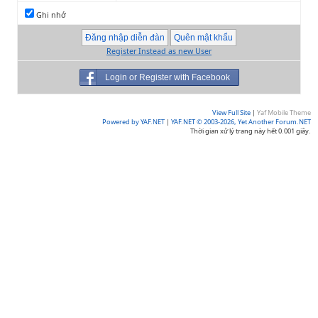
Ghi nhớ
Register Instead as new User
Login or Register with Facebook
View Full Site
|
Yaf Mobile Theme
Powered by YAF.NET
|
YAF.NET © 2003-2026, Yet Another Forum.NET
Thời gian xử lý trang này hết 0.001 giây.