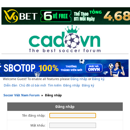
Welcome Guest! To enable all features please
Đăng nhập
or
Đăng ký
.
Diễn đàn
Chủ đề có bài mới
Tìm kiếm
Đăng nhập
Đăng ký
Soccer Việt Nam Forum
»
Đăng nhập
Đăng nhập
Tên đăng nhập:
Mật khẩu: