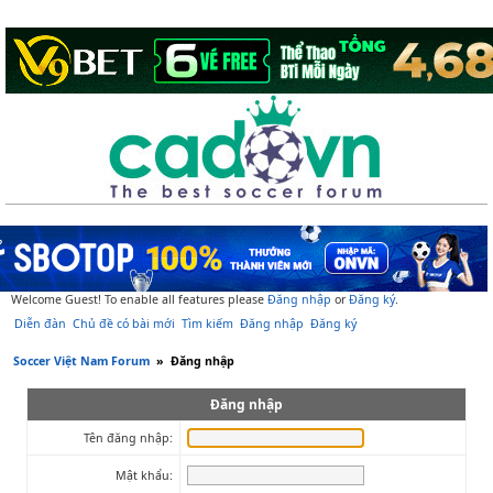
Welcome Guest! To enable all features please
Đăng nhập
or
Đăng ký
.
Diễn đàn
Chủ đề có bài mới
Tìm kiếm
Đăng nhập
Đăng ký
Soccer Việt Nam Forum
»
Đăng nhập
Đăng nhập
Tên đăng nhập:
Mật khẩu: