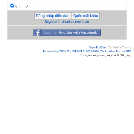
Ghi nhớ
Register Instead as new User
Login or Register with Facebook
View Full Site
|
Yaf Mobile Theme
Powered by YAF.NET
|
YAF.NET © 2003-2026, Yet Another Forum.NET
Thời gian xử lý trang này hết 0.001 giây.