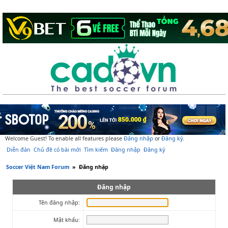
Welcome Guest! To enable all features please
Đăng nhập
or
Đăng ký
.
Diễn đàn
Chủ đề có bài mới
Tìm kiếm
Đăng nhập
Đăng ký
Soccer Việt Nam Forum
»
Đăng nhập
Đăng nhập
Tên đăng nhập:
Mật khẩu: