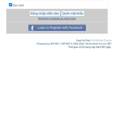
Ghi nhớ
Register Instead as new User
Login or Register with Facebook
View Full Site
|
Yaf Mobile Theme
Powered by YAF.NET
|
YAF.NET © 2003-2026, Yet Another Forum.NET
Thời gian xử lý trang này hết 0.001 giây.