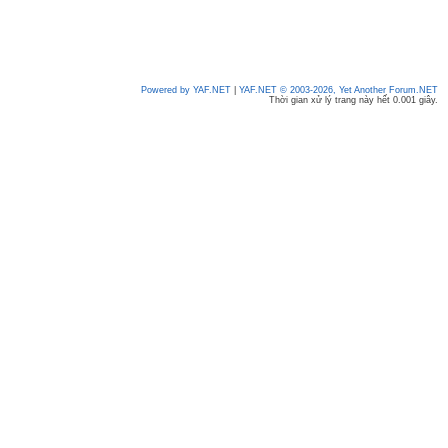
Powered by YAF.NET
|
YAF.NET © 2003-2026, Yet Another Forum.NET
Thời gian xử lý trang này hết 0.001 giây.