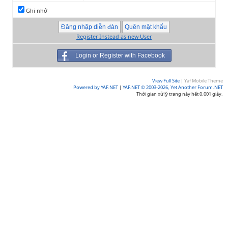
Ghi nhớ
Register Instead as new User
Login or Register with Facebook
View Full Site
|
Yaf Mobile Theme
Powered by YAF.NET
|
YAF.NET © 2003-2026, Yet Another Forum.NET
Thời gian xử lý trang này hết 0.001 giây.