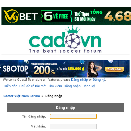
Welcome Guest! To enable all features please
Đăng nhập
or
Đăng ký
.
Diễn đàn
Chủ đề có bài mới
Tìm kiếm
Đăng nhập
Đăng ký
Soccer Việt Nam Forum
»
Đăng nhập
Đăng nhập
Tên đăng nhập:
Mật khẩu: