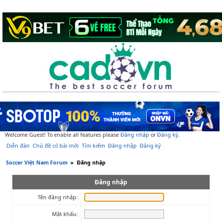
Welcome Guest! To enable all features please
Đăng nhập
or
Đăng ký
.
Diễn đàn
Chủ đề có bài mới
Tìm kiếm
Đăng nhập
Đăng ký
Soccer Việt Nam Forum
»
Đăng nhập
Đăng nhập
Tên đăng nhập:
Mật khẩu: