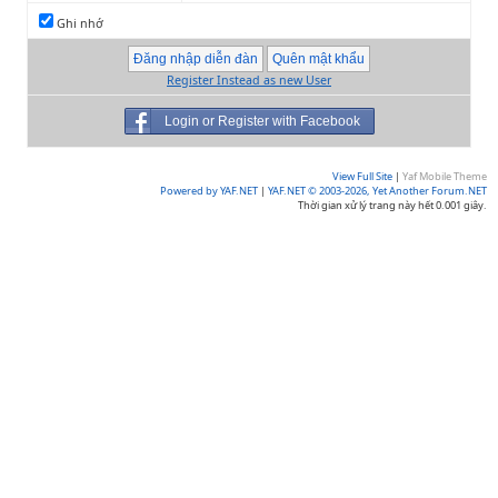
Ghi nhớ
Register Instead as new User
Login or Register with Facebook
View Full Site
|
Yaf Mobile Theme
Powered by YAF.NET
|
YAF.NET © 2003-2026, Yet Another Forum.NET
Thời gian xử lý trang này hết 0.001 giây.