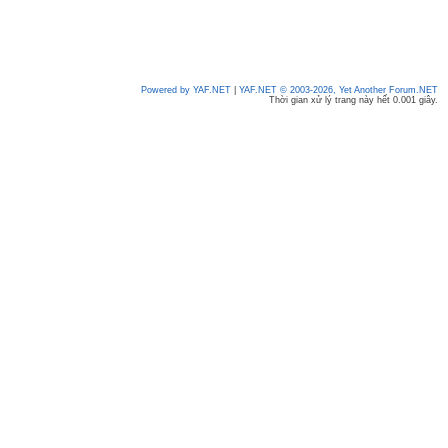
Powered by YAF.NET
|
YAF.NET © 2003-2026, Yet Another Forum.NET
Thời gian xử lý trang này hết 0.001 giây.