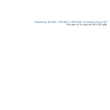
Powered by YAF.NET
|
YAF.NET © 2003-2026, Yet Another Forum.NET
Thời gian xử lý trang này hết 0.001 giây.