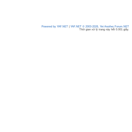
Powered by YAF.NET
|
YAF.NET © 2003-2026, Yet Another Forum.NET
Thời gian xử lý trang này hết 0.001 giây.