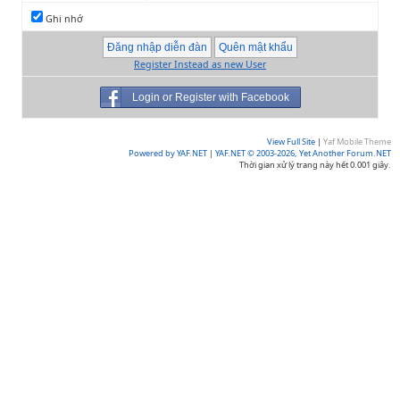
Ghi nhớ
Register Instead as new User
Login or Register with Facebook
View Full Site
|
Yaf Mobile Theme
Powered by YAF.NET
|
YAF.NET © 2003-2026, Yet Another Forum.NET
Thời gian xử lý trang này hết 0.001 giây.