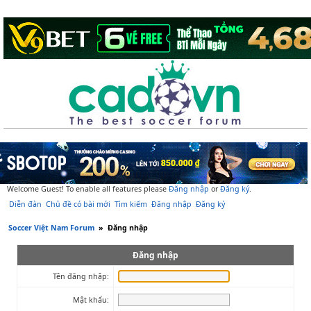
Welcome Guest! To enable all features please
Đăng nhập
or
Đăng ký
.
Diễn đàn
Chủ đề có bài mới
Tìm kiếm
Đăng nhập
Đăng ký
Soccer Việt Nam Forum
»
Đăng nhập
Đăng nhập
Tên đăng nhập:
Mật khẩu: