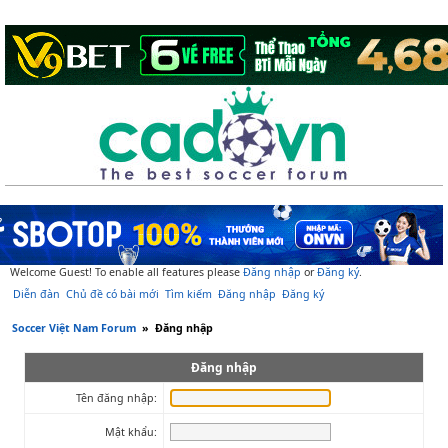
Welcome Guest! To enable all features please
Đăng nhập
or
Đăng ký
.
Diễn đàn
Chủ đề có bài mới
Tìm kiếm
Đăng nhập
Đăng ký
Soccer Việt Nam Forum
»
Đăng nhập
Đăng nhập
Tên đăng nhập:
Mật khẩu: