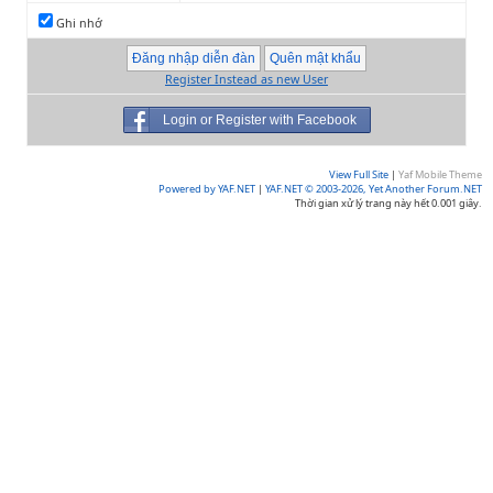
Ghi nhớ
Register Instead as new User
Login or Register with Facebook
View Full Site
|
Yaf Mobile Theme
Powered by YAF.NET
|
YAF.NET © 2003-2026, Yet Another Forum.NET
Thời gian xử lý trang này hết 0.001 giây.