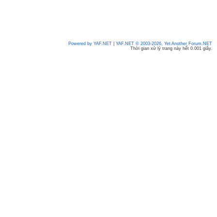
Powered by YAF.NET
|
YAF.NET © 2003-2026, Yet Another Forum.NET
Thời gian xử lý trang này hết 0.001 giây.