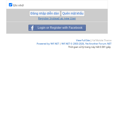
Ghi nhớ
Register Instead as new User
Login or Register with Facebook
View Full Site
|
Yaf Mobile Theme
Powered by YAF.NET
|
YAF.NET © 2003-2026, Yet Another Forum.NET
Thời gian xử lý trang này hết 0.001 giây.