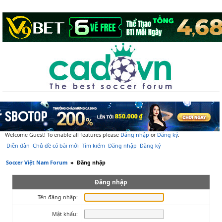
Welcome Guest! To enable all features please
Đăng nhập
or
Đăng ký
.
Diễn đàn
Chủ đề có bài mới
Tìm kiếm
Đăng nhập
Đăng ký
Soccer Việt Nam Forum
»
Đăng nhập
Đăng nhập
Tên đăng nhập:
Mật khẩu: