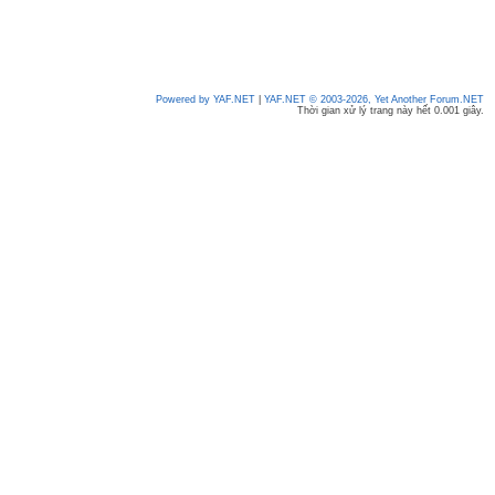
Powered by YAF.NET
|
YAF.NET © 2003-2026, Yet Another Forum.NET
Thời gian xử lý trang này hết 0.001 giây.