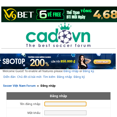
Welcome Guest! To enable all features please
Đăng nhập
or
Đăng ký
.
Diễn đàn
Chủ đề có bài mới
Tìm kiếm
Đăng nhập
Đăng ký
Soccer Việt Nam Forum
»
Đăng nhập
Đăng nhập
Tên đăng nhập:
Mật khẩu: