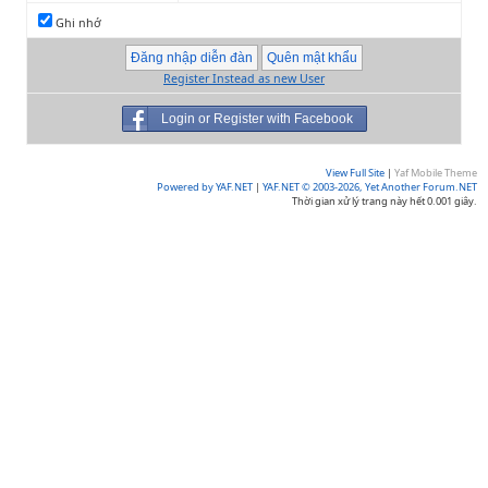
Ghi nhớ
Register Instead as new User
Login or Register with Facebook
View Full Site
|
Yaf Mobile Theme
Powered by YAF.NET
|
YAF.NET © 2003-2026, Yet Another Forum.NET
Thời gian xử lý trang này hết 0.001 giây.