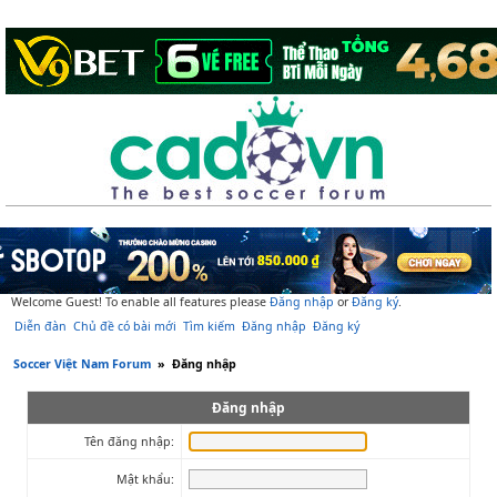
Welcome Guest! To enable all features please
Đăng nhập
or
Đăng ký
.
Diễn đàn
Chủ đề có bài mới
Tìm kiếm
Đăng nhập
Đăng ký
Soccer Việt Nam Forum
»
Đăng nhập
Đăng nhập
Tên đăng nhập:
Mật khẩu: