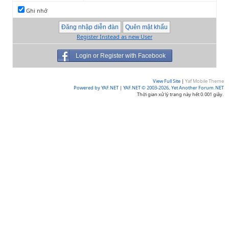
Ghi nhớ
Register Instead as new User
Login or Register with Facebook
View Full Site
|
Yaf Mobile Theme
Powered by YAF.NET
|
YAF.NET © 2003-2026, Yet Another Forum.NET
Thời gian xử lý trang này hết 0.001 giây.