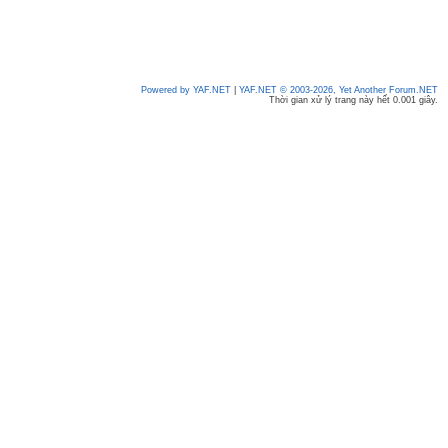
Powered by YAF.NET
|
YAF.NET © 2003-2026, Yet Another Forum.NET
Thời gian xử lý trang này hết 0.001 giây.