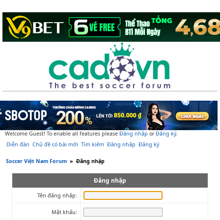
Welcome Guest! To enable all features please
Đăng nhập
or
Đăng ký
.
Diễn đàn
Chủ đề có bài mới
Tìm kiếm
Đăng nhập
Đăng ký
Soccer Việt Nam Forum
»
Đăng nhập
Đăng nhập
Tên đăng nhập:
Mật khẩu: