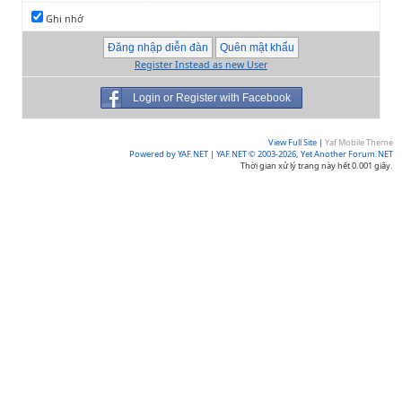
Ghi nhớ
Register Instead as new User
Login or Register with Facebook
View Full Site
|
Yaf Mobile Theme
Powered by YAF.NET
|
YAF.NET © 2003-2026, Yet Another Forum.NET
Thời gian xử lý trang này hết 0.001 giây.