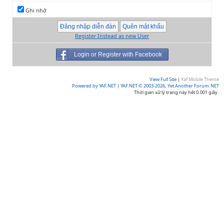
Ghi nhớ
Register Instead as new User
Login or Register with Facebook
View Full Site
|
Yaf Mobile Theme
Powered by YAF.NET
|
YAF.NET © 2003-2026, Yet Another Forum.NET
Thời gian xử lý trang này hết 0.001 giây.