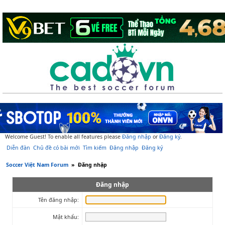
Welcome Guest! To enable all features please
Đăng nhập
or
Đăng ký
.
Diễn đàn
Chủ đề có bài mới
Tìm kiếm
Đăng nhập
Đăng ký
Soccer Việt Nam Forum
»
Đăng nhập
Đăng nhập
Tên đăng nhập:
Mật khẩu: