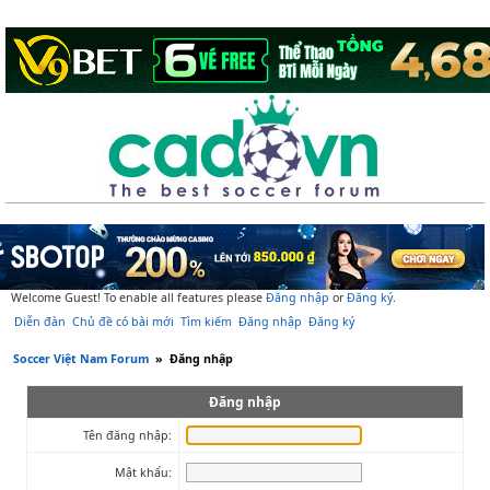
Welcome Guest! To enable all features please
Đăng nhập
or
Đăng ký
.
Diễn đàn
Chủ đề có bài mới
Tìm kiếm
Đăng nhập
Đăng ký
Soccer Việt Nam Forum
»
Đăng nhập
Đăng nhập
Tên đăng nhập:
Mật khẩu: