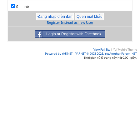
Ghi nhớ
Register Instead as new User
Login or Register with Facebook
View Full Site
|
Yaf Mobile Theme
Powered by YAF.NET
|
YAF.NET © 2003-2026, Yet Another Forum.NET
Thời gian xử lý trang này hết 0.001 giây.