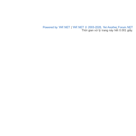
Powered by YAF.NET
|
YAF.NET © 2003-2026, Yet Another Forum.NET
Thời gian xử lý trang này hết 0.001 giây.