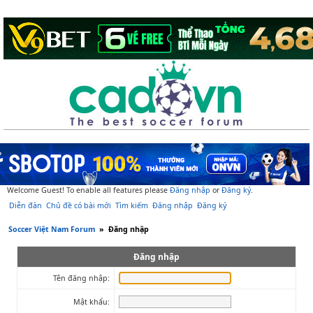
Welcome Guest! To enable all features please
Đăng nhập
or
Đăng ký
.
Diễn đàn
Chủ đề có bài mới
Tìm kiếm
Đăng nhập
Đăng ký
Soccer Việt Nam Forum
»
Đăng nhập
Đăng nhập
Tên đăng nhập:
Mật khẩu: