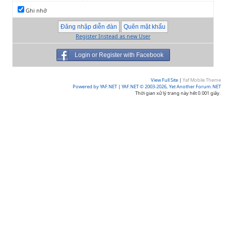
Ghi nhớ
Register Instead as new User
Login or Register with Facebook
View Full Site
|
Yaf Mobile Theme
Powered by YAF.NET
|
YAF.NET © 2003-2026, Yet Another Forum.NET
Thời gian xử lý trang này hết 0.001 giây.